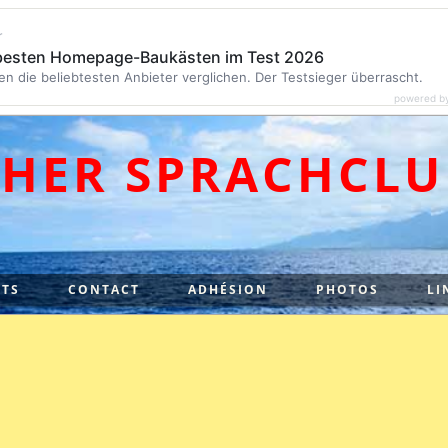
r
 besten Homepage-Baukästen im Test 2026
en die beliebtesten Anbieter verglichen. Der Testsieger überrascht.
powered b
CHER SPRACHCLU
TS
CONTACT
ADHÉSION
PHOTOS
LI