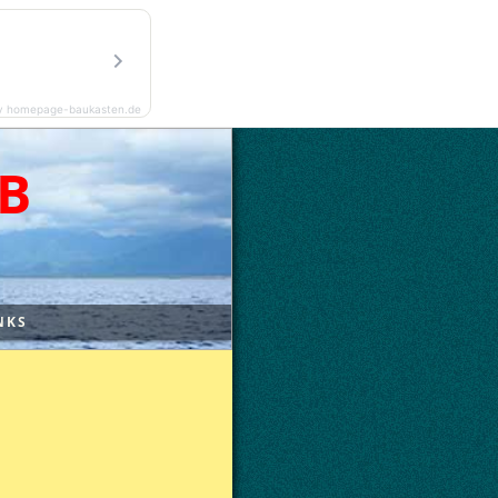
y homepage-baukasten.de
B
NKS