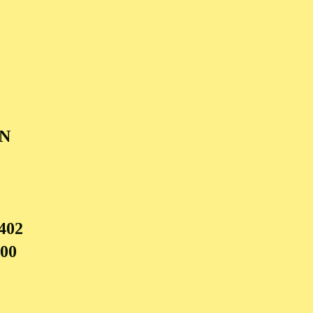
N
402
600