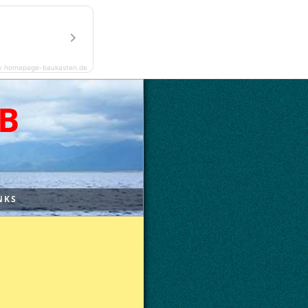
y homepage-baukasten.de
B
NKS