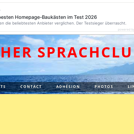
r
 besten Homepage-Baukästen im Test 2026
en die beliebtesten Anbieter verglichen. Der Testsieger überrascht.
powered b
CHER SPRACHCLU
TS
CONTACT
ADHÉSION
PHOTOS
LI